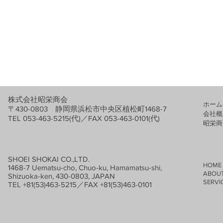
株式会社昭栄商会
ホーム
〒430-0803 静岡県浜松市中央区植松町1468-7
会社概
TEL 053-463-5215(代)／FAX 053-463-0101(代)
​昭栄
SHOEI SHOKAI CO.,LTD.
HOME
1468-7 Uematsu-cho, Chuo-ku, Hamamatsu-shi,
ABOUT
Shizuoka-ken, 430-0803, JAPAN
SERVIC
TEL +81(53)463-5215／FAX +81(53)463-0101