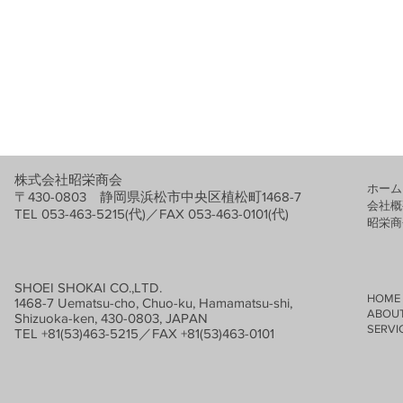
株式会社昭栄商会
ホーム
〒430-0803 静岡県浜松市中央区植松町1468-7
会社概
TEL 053-463-5215(代)／FAX 053-463-0101(代)
​昭栄
SHOEI SHOKAI CO.,LTD.
HOME
1468-7 Uematsu-cho, Chuo-ku, Hamamatsu-shi,
ABOUT
Shizuoka-ken, 430-0803, JAPAN
SERVIC
TEL +81(53)463-5215／FAX +81(53)463-0101