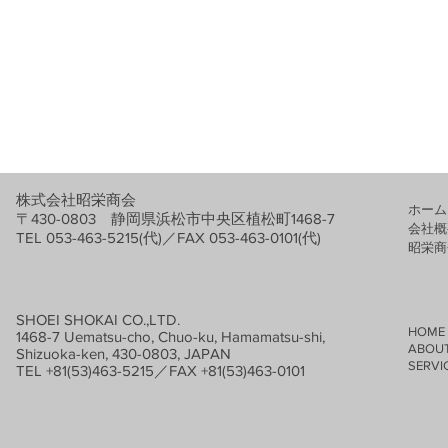
株式会社昭栄商会
ホーム
〒430-0803 静岡県浜松市中央区植松町1468-7
会社概
TEL 053-463-5215(代)／FAX 053-463-0101(代)
​昭栄
SHOEI SHOKAI CO.,LTD.
HOME
1468-7 Uematsu-cho, Chuo-ku, Hamamatsu-shi,
ABOUT
Shizuoka-ken, 430-0803, JAPAN
SERVIC
TEL +81(53)463-5215／FAX +81(53)463-0101