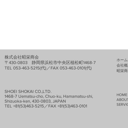
株式会社昭栄商会
ホーム
〒430-0803 静岡県浜松市中央区植松町1468-7
会社概
TEL 053-463-5215(代)／FAX 053-463-0101(代)
​昭栄
SHOEI SHOKAI CO.,LTD.
HOME
1468-7 Uematsu-cho, Chuo-ku, Hamamatsu-shi,
ABOUT
Shizuoka-ken, 430-0803, JAPAN
SERVIC
TEL +81(53)463-5215／FAX +81(53)463-0101