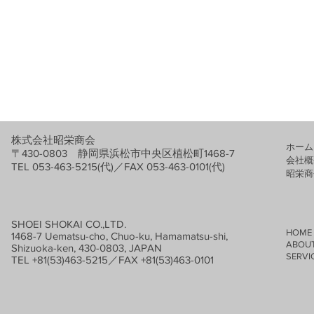
株式会社昭栄商会
ホーム
〒430-0803 静岡県浜松市中央区植松町1468-7
会社概
TEL 053-463-5215(代)／FAX 053-463-0101(代)
​昭栄
SHOEI SHOKAI CO.,LTD.
HOME
1468-7 Uematsu-cho, Chuo-ku, Hamamatsu-shi,
ABOUT
Shizuoka-ken, 430-0803, JAPAN
SERVIC
TEL +81(53)463-5215／FAX +81(53)463-0101