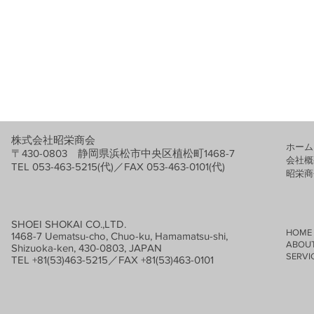
株式会社昭栄商会
ホーム
〒430-0803 静岡県浜松市中央区植松町1468-7
会社概
TEL 053-463-5215(代)／FAX 053-463-0101(代)
​昭栄
SHOEI SHOKAI CO.,LTD.
HOME
1468-7 Uematsu-cho, Chuo-ku, Hamamatsu-shi,
ABOUT
Shizuoka-ken, 430-0803, JAPAN
SERVIC
TEL +81(53)463-5215／FAX +81(53)463-0101