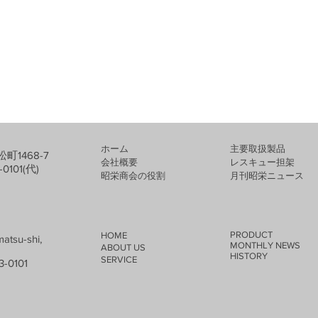
ホーム
​主要取扱製品
町1468-7
会社概要
レスキュー担架
-0101(代)
​昭栄商会の役割
​月刊昭栄ニュース
PRODUCT
HOME
atsu-shi,
MONTHLY NEWS
ABOUT US
HISTORY
SERVICE​
3-0101