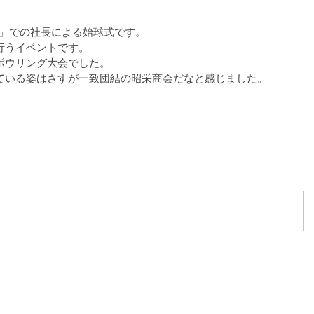
大会」での社長による始球式です。
行うイベントです。
ボウリング大会でした。
ている姿はさすが一致団結の昭栄商会だなと感じました。