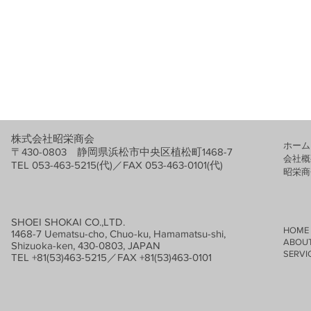
株式会社昭栄商会
ホーム
〒430-0803 静岡県浜松市中央区植松町1468-7
会社概
TEL 053-463-5215(代)／FAX 053-463-0101(代)
​昭栄
SHOEI SHOKAI CO.,LTD.
HOME
1468-7 Uematsu-cho, Chuo-ku, Hamamatsu-shi,
ABOUT
Shizuoka-ken, 430-0803, JAPAN
SERVIC
TEL +81(53)463-5215／FAX +81(53)463-0101