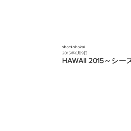
shoei-shokai
2015年6月9日
HAWAII 2015～シ