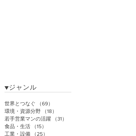
​▼ジャンル
世界とつなぐ
（69）
69件の記事
環境・資源分野
（18）
18件の記事
若手営業マンの活躍
（31）
31件の記事
食品・生活
（15）
15件の記事
工業・設備
（25）
25件の記事