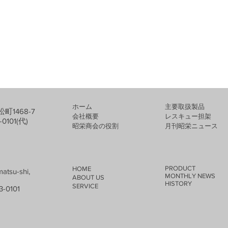
ホーム
​主要取扱製品
町1468-7
会社概要
レスキュー担架
-0101(代)
​昭栄商会の役割
​月刊昭栄ニュース
PRODUCT
HOME
atsu-shi,
MONTHLY NEWS
ABOUT US
HISTORY
SERVICE​
3-0101